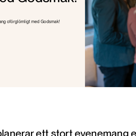
ang oförglömligt med Godsmak!
anerar ett stort evenemang el