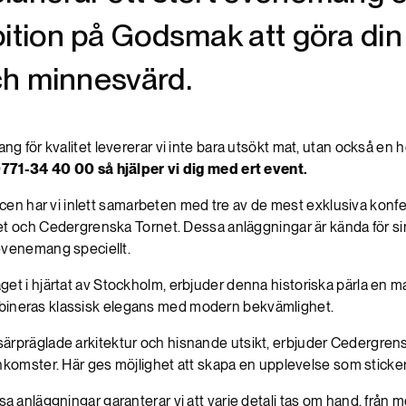
ition på Godsmak att göra din t
ch minnesvärd.
 för kvalitet levererar vi inte bara utsökt mat, utan också en 
771-34 40 00 så hjälper vi dig med ert event.
icen har vi inlett samarbeten med tre av de mest exklusiva konf
t och Cedergrenska Tornet. Dessa anläggningar är kända för sin 
evenemang speciellt.
äget i hjärtat av Stockholm, erbjuder denna historiska pärla en m
 kombineras klassisk elegans med modern bekvämlighet.
 särpräglade arkitektur och hisnande utsikt, erbjuder Cedergren
nkomster. Här ges möjlighet att skapa en upplevelse som sticker
nläggningar garanterar vi att varje detalj tas om hand, från me