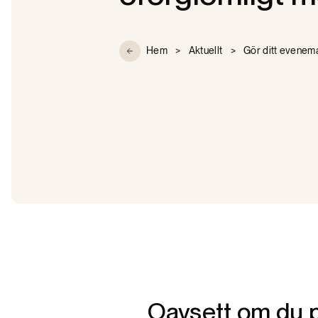
Hem
>
Aktuellt
>
Gör ditt evenem
Oavsett om du pl