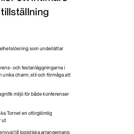
illställning
helhetslösning som underlättar
erens- och festanläggningarna i
unika charm, stil och förmåga att
agnifik miljö för både konferenser
ska Tornet en oförglömlig
 ut.
nyval till logistiska arrangemang.