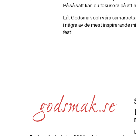
På så sätt kan du fokusera på att nj
Låt Godsmak och våra samarbetspa
i några av de mest inspirerande mil
fest!