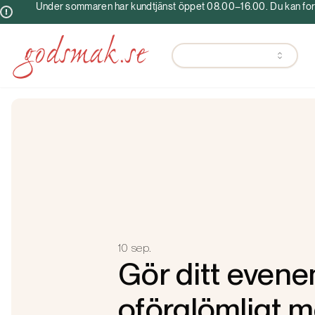
Under sommaren har kundtjänst öppet 08.00–16.00. Du kan fortf
10 sep.
Gör ditt even
oförglömligt 