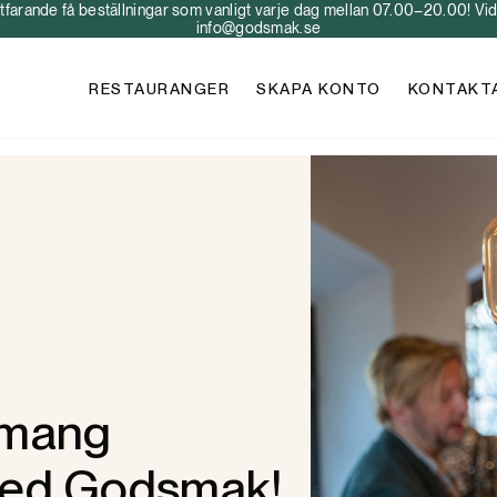
arande få beställningar som vanligt varje dag mellan 07.00–20.00! Vid 
info@godsmak.se
RESTAURANGER
SKAPA KONTO
KONTAKT
emang
med Godsmak!