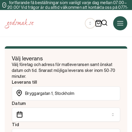
fortfarande få beställningar som vanligt varje dag mellan 07.00–
20.00! Vid frågor är du alltid välkommen att kontakta oss på 0771-
34 40 00 & info@godsmak.se
Välj leverans
Välj företag och adress för matleveransen samt önskat
datum och tid. Snarast möjliga leverans sker inom 50-70
minuter.
Leverans till
Datum
Tid