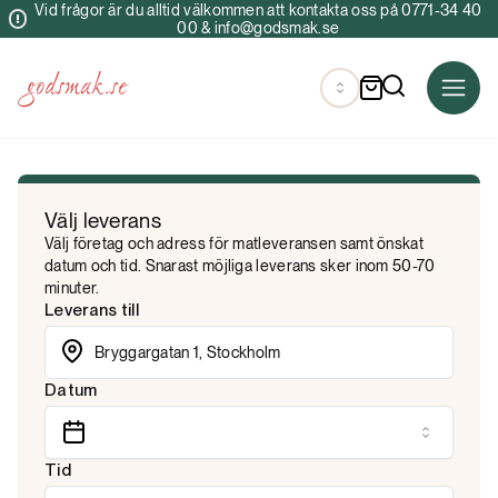
Vid frågor är du alltid välkommen att kontakta oss på 0771-34 40
00 & info@godsmak.se
Välj leverans
Välj företag och adress för matleveransen samt önskat
datum och tid. Snarast möjliga leverans sker inom 50-70
minuter.
Leverans till
Datum
Tid