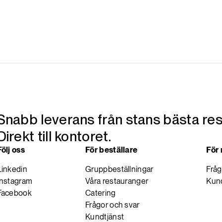
Snabb leverans från stans bästa res
Direkt till kontoret.
Följ oss
För beställare
För
Linkedin
Gruppbeställningar
Fråg
Instagram
Våra restauranger
Kund
Facebook
Catering
Frågor och svar
Kundtjänst