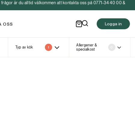
frågor är du alltid välkommen att kontakta oss på 0771-34 40 00 &
Logga in
A OSS
Allergener &
Typ av kök
1
0
specialkost