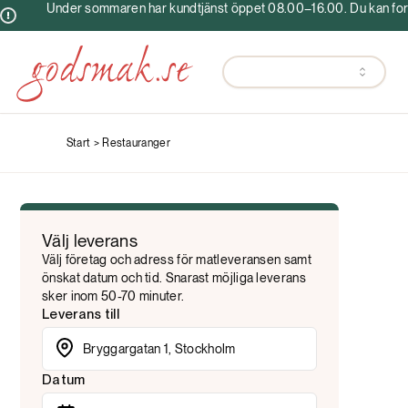
Under sommaren har kundtjänst öppet 08.00–16.00. Du kan fortf
Start >
Restauranger
Välj leverans
Välj företag och adress för matleveransen samt
önskat datum och tid. Snarast möjliga leverans
sker inom 50-70 minuter.
Leverans till
Datum