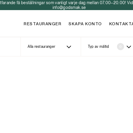
arande få beställningar som vanligt varje dag mellan 07.00–20.00! Vid 
info@godsmak.se
RESTAURANGER
SKAPA KONTO
KONTAKT
Alla restauranger
Typ av måltid
0