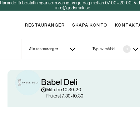
arande få beställningar som vanligt varje dag mellan 07.00–20.00! Vid 
info@godsmak.se
RESTAURANGER
SKAPA KONTO
KONTAKT
Alla restauranger
Typ av måltid
0
Babel Deli
Mån-fre 10:30-20

Frukost 7:30-10:30