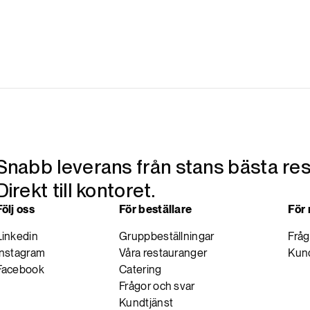
Snabb leverans från stans bästa res
Direkt till kontoret.
Följ oss
För beställare
För
Linkedin
Gruppbeställningar
Fråg
Instagram
Våra restauranger
Kund
Facebook
Catering
Frågor och svar
Kundtjänst