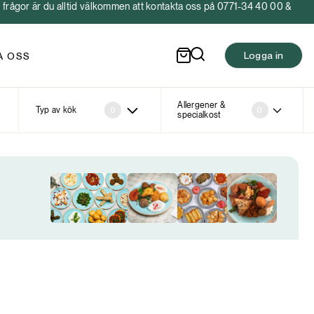
frågor är du alltid välkommen att kontakta oss på 0771-34 40 00 &
Logga in
A OSS
Allergener &
Typ av kök
0
0
specialkost