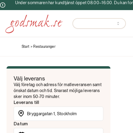
Under sommaren har kundtjänst öppet 08.00–16.00. Du kan fortf
Start >
Restauranger
Välj leverans
Välj företag och adress för matleveransen samt
önskat datum och tid. Snarast möjliga leverans
sker inom 50-70 minuter.
Leverans till
Datum