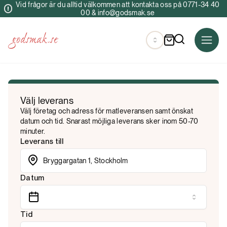
Vid frågor är du alltid välkommen att kontakta oss på 0771-34 40
00 & info@godsmak.se
Välj leverans
Välj företag och adress för matleveransen samt önskat
datum och tid. Snarast möjliga leverans sker inom 50-70
minuter.
Leverans till
Datum
Tid