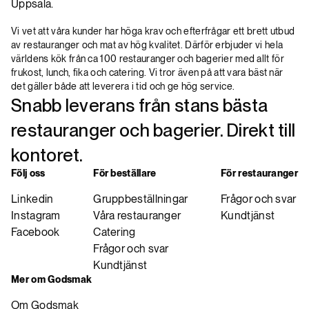
Uppsala.
Vi vet att våra kunder har höga krav och efterfrågar ett brett utbud
av restauranger och mat av hög kvalitet. Därför erbjuder vi hela
världens kök från ca 100 restauranger och bagerier med allt för
frukost, lunch, fika och catering. Vi tror även på att vara bäst när
det gäller både att leverera i tid och ge hög service.
Snabb leverans från stans bästa
restauranger och bagerier. Direkt till
kontoret.
Följ oss
För beställare
För restauranger
Linkedin
Gruppbeställningar
Frågor och svar
Instagram
Våra restauranger
Kundtjänst
Facebook
Catering
Frågor och svar
Kundtjänst
Mer om Godsmak
Om Godsmak