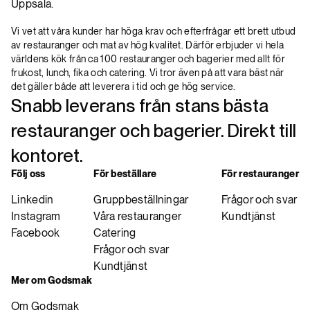
Uppsala.
Vi vet att våra kunder har höga krav och efterfrågar ett brett utbud
av restauranger och mat av hög kvalitet. Därför erbjuder vi hela
världens kök från ca 100 restauranger och bagerier med allt för
frukost, lunch, fika och catering. Vi tror även på att vara bäst när
det gäller både att leverera i tid och ge hög service.
Snabb leverans från stans bästa
restauranger och bagerier. Direkt till
kontoret.
Följ oss
För beställare
För restauranger
Linkedin
Gruppbeställningar
Frågor och svar
Instagram
Våra restauranger
Kundtjänst
Facebook
Catering
Frågor och svar
Kundtjänst
Mer om Godsmak
Om Godsmak