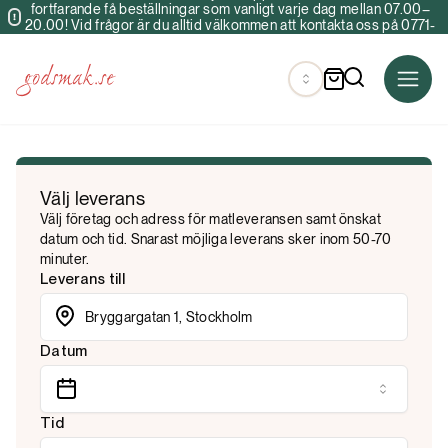
fortfarande få beställningar som vanligt varje dag mellan 07.00–
20.00! Vid frågor är du alltid välkommen att kontakta oss på 0771-
34 40 00 & info@godsmak.se
Välj leverans
Välj företag och adress för matleveransen samt önskat
datum och tid. Snarast möjliga leverans sker inom 50-70
minuter.
Leverans till
Datum
Tid