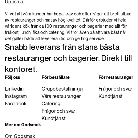
Uppsala.
Vi vet att våra kunder har höga krav och efterfrågar ett brett utbud
av restauranger och mat av hög kvalitet. Därför erbjuder vi hela
världens kök från ca 100 restauranger och bagerier med allt för
frukost, lunch, fika och catering. Vi tror även på att vara bäst när
det gäller både att leverera i tid och ge hög service.
Snabb leverans från stans bästa
restauranger och bagerier. Direkt till
kontoret.
Följ oss
För beställare
För restauranger
Linkedin
Gruppbeställningar
Frågor och svar
Instagram
Våra restauranger
Kundtjänst
Facebook
Catering
Frågor och svar
Kundtjänst
Mer om Godsmak
Om Godsmak