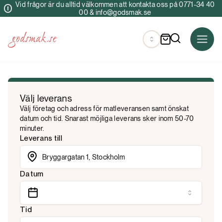
Vid frågor är du alltid välkommen att kontakta oss på 0771-34 40
00 & info@godsmak.se
Välj leverans
Välj företag och adress för matleveransen samt önskat
datum och tid. Snarast möjliga leverans sker inom 50-70
minuter.
Leverans till
Datum
Tid