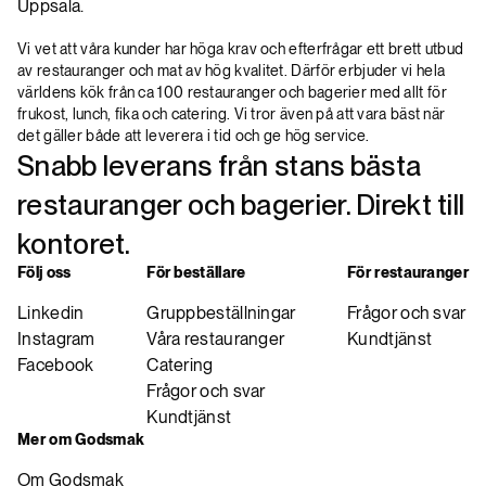
Uppsala.
Vi vet att våra kunder har höga krav och efterfrågar ett brett utbud
av restauranger och mat av hög kvalitet. Därför erbjuder vi hela
världens kök från ca 100 restauranger och bagerier med allt för
frukost, lunch, fika och catering. Vi tror även på att vara bäst när
det gäller både att leverera i tid och ge hög service.
Snabb leverans från stans bästa
restauranger och bagerier. Direkt till
kontoret.
Följ oss
För beställare
För restauranger
Linkedin
Gruppbeställningar
Frågor och svar
Instagram
Våra restauranger
Kundtjänst
Facebook
Catering
Frågor och svar
Kundtjänst
Mer om Godsmak
Om Godsmak