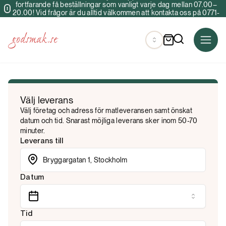
fortfarande få beställningar som vanligt varje dag mellan 07.00–
20.00! Vid frågor är du alltid välkommen att kontakta oss på 0771-
34 40 00 & info@godsmak.se
Välj leverans
Välj företag och adress för matleveransen samt önskat
datum och tid. Snarast möjliga leverans sker inom 50-70
minuter.
Leverans till
Datum
Tid