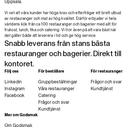
Uppsala.
Vi vet att våra kunder har höga krav och efterfrågar ett brett utbud
av restauranger och mat av hög kvalitet. Därför erbjuder vi hela
världens kök från ca 100 restauranger och bagerier med allt för
frukost, lunch, fika och catering. Vi tror även på att vara bäst när
det gäller både att leverera i tid och ge hög service.
Snabb leverans från stans bästa
restauranger och bagerier. Direkt till
kontoret.
Följ oss
För beställare
För restauranger
Linkedin
Gruppbeställningar
Frågor och svar
Instagram
Våra restauranger
Kundtjänst
Facebook
Catering
Frågor och svar
Kundtjänst
Mer om Godsmak
Om Godsmak