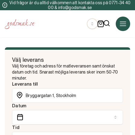
Vid frågor är du alltid välkommen att kontakta oss på 0771-34 40
00 & info@godsmak.se
Välj leverans
Välj företag och adress för matleveransen samt önskat
datum och tid. Snarast möjliga leverans sker inom 50-70
minuter.
Leverans till
Datum
Tid