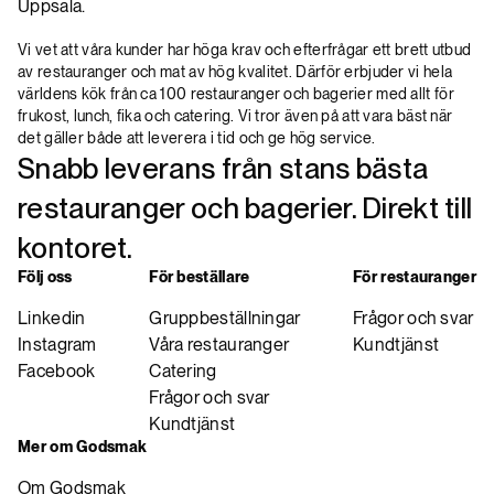
Uppsala.
Vi vet att våra kunder har höga krav och efterfrågar ett brett utbud
av restauranger och mat av hög kvalitet. Därför erbjuder vi hela
världens kök från ca 100 restauranger och bagerier med allt för
frukost, lunch, fika och catering. Vi tror även på att vara bäst när
det gäller både att leverera i tid och ge hög service.
Snabb leverans från stans bästa
restauranger och bagerier. Direkt till
kontoret.
Följ oss
För beställare
För restauranger
Linkedin
Gruppbeställningar
Frågor och svar
Instagram
Våra restauranger
Kundtjänst
Facebook
Catering
Frågor och svar
Kundtjänst
Mer om Godsmak
Om Godsmak