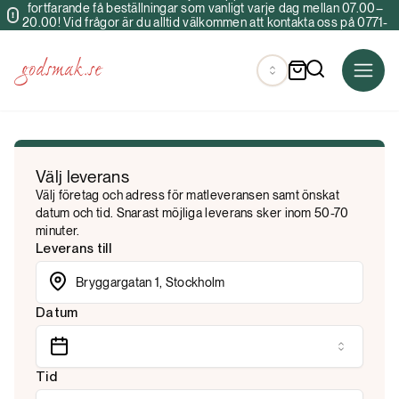
fortfarande få beställningar som vanligt varje dag mellan 07.00–
20.00! Vid frågor är du alltid välkommen att kontakta oss på 0771-
34 40 00 & info@godsmak.se
Välj leverans
Välj företag och adress för matleveransen samt önskat
datum och tid. Snarast möjliga leverans sker inom 50-70
minuter.
Leverans till
Datum
Tid