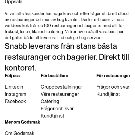
Uppsala.
Vi vet att våra kunder har höga krav och efterfrågar ett brett utbud
av restauranger och mat av hög kvalitet. Därför erbjuder vi hela
världens kök från ca 100 restauranger och bagerier med allt för
frukost, lunch, fika och catering. Vi tror även på att vara bäst när
det gäller både att leverera i tid och ge hög service.
Snabb leverans från stans bästa
restauranger och bagerier. Direkt till
kontoret.
Följ oss
För beställare
För restauranger
Linkedin
Gruppbeställningar
Frågor och svar
Instagram
Våra restauranger
Kundtjänst
Facebook
Catering
Frågor och svar
Kundtjänst
Mer om Godsmak
Om Godsmak