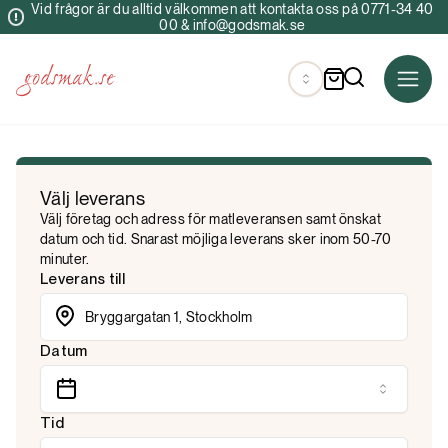
Vid frågor är du alltid välkommen att kontakta oss på 0771-34 40
00 & info@godsmak.se
Välj leverans
Välj företag och adress för matleveransen samt önskat
datum och tid. Snarast möjliga leverans sker inom 50-70
minuter.
Leverans till
Datum
Tid