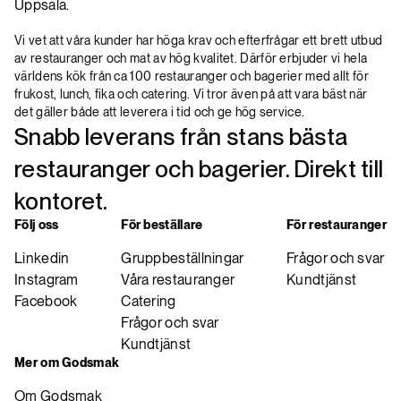
Uppsala.
Vi vet att våra kunder har höga krav och efterfrågar ett brett utbud
av restauranger och mat av hög kvalitet. Därför erbjuder vi hela
världens kök från ca 100 restauranger och bagerier med allt för
frukost, lunch, fika och catering. Vi tror även på att vara bäst när
det gäller både att leverera i tid och ge hög service.
Snabb leverans från stans bästa
restauranger och bagerier. Direkt till
kontoret.
Följ oss
För beställare
För restauranger
Linkedin
Gruppbeställningar
Frågor och svar
Instagram
Våra restauranger
Kundtjänst
Facebook
Catering
Frågor och svar
Kundtjänst
Mer om Godsmak
Om Godsmak