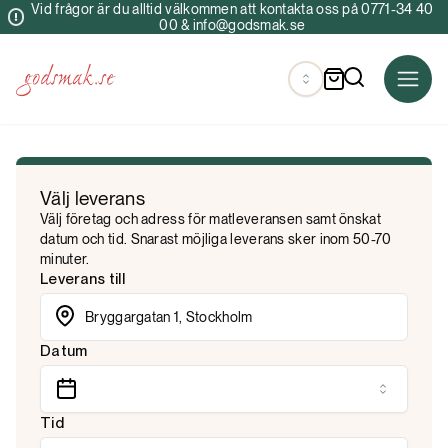
Vid frågor är du alltid välkommen att kontakta oss på 0771-34 40
00 & info@godsmak.se
Välj leverans
Välj företag och adress för matleveransen samt önskat
datum och tid. Snarast möjliga leverans sker inom 50-70
minuter.
Leverans till
Datum
Tid