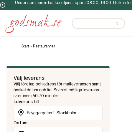
Under sommaren har kundtjänst öppet 08.00–16.00. Du kan fortf
Start >
Restauranger
Välj leverans
Välj företag och adress för matleveransen samt
önskat datum och tid. Snarast möjliga leverans
sker inom 50-70 minuter.
Leverans till
Datum