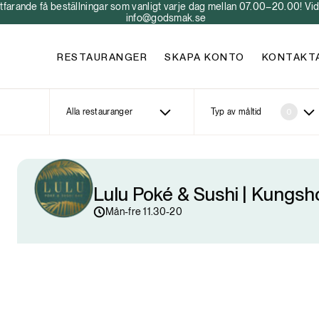
arande få beställningar som vanligt varje dag mellan 07.00–20.00! Vid 
info@godsmak.se
RESTAURANGER
SKAPA KONTO
KONTAKT
Alla restauranger
Typ av måltid
0
Lulu Poké & Sushi | Kungs
Mån-fre 11.30-20