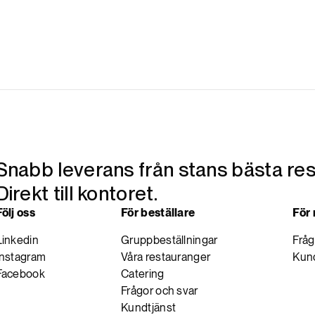
Snabb leverans från stans bästa res
Direkt till kontoret.
Följ oss
För beställare
För
Linkedin
Gruppbeställningar
Fråg
Instagram
Våra restauranger
Kund
Facebook
Catering
Frågor och svar
Kundtjänst