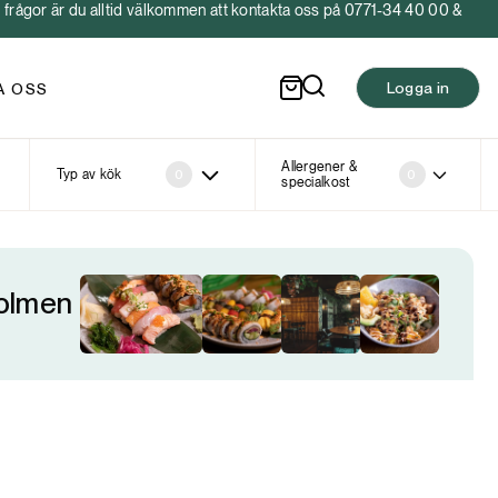
frågor är du alltid välkommen att kontakta oss på 0771-34 40 00 &
Logga in
A OSS
Allergener &
Typ av kök
0
0
specialkost
holmen