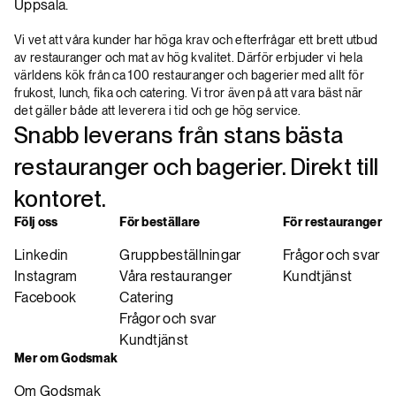
Uppsala.
Vi vet att våra kunder har höga krav och efterfrågar ett brett utbud
av restauranger och mat av hög kvalitet. Därför erbjuder vi hela
världens kök från ca 100 restauranger och bagerier med allt för
frukost, lunch, fika och catering. Vi tror även på att vara bäst när
det gäller både att leverera i tid och ge hög service.
Snabb leverans från stans bästa
restauranger och bagerier. Direkt till
kontoret.
Följ oss
För beställare
För restauranger
Linkedin
Gruppbeställningar
Frågor och svar
Instagram
Våra restauranger
Kundtjänst
Facebook
Catering
Frågor och svar
Kundtjänst
Mer om Godsmak
Om Godsmak