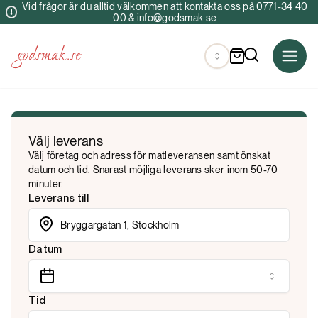
Vid frågor är du alltid välkommen att kontakta oss på 0771-34 40
00 & info@godsmak.se
Välj leverans
Välj företag och adress för matleveransen samt önskat
datum och tid. Snarast möjliga leverans sker inom 50-70
minuter.
Leverans till
Datum
Tid