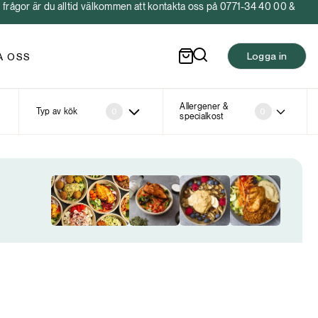
frågor är du alltid välkommen att kontakta oss på 0771-34 40 00 &
Logga in
A OSS
Allergener &
Typ av kök
0
0
specialkost