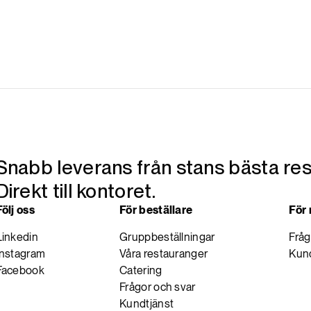
Snabb leverans från stans bästa res
Direkt till kontoret.
Följ oss
För beställare
För
Linkedin
Gruppbeställningar
Fråg
Instagram
Våra restauranger
Kund
Facebook
Catering
Frågor och svar
Kundtjänst