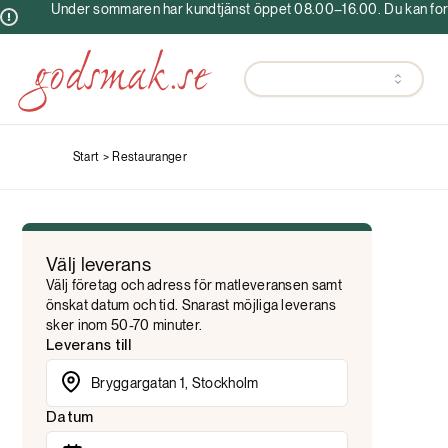
Under sommaren har kundtjänst öppet 08.00–16.00. Du kan fortf
Start >
Restauranger
Välj leverans
Välj företag och adress för matleveransen samt
önskat datum och tid. Snarast möjliga leverans
sker inom 50-70 minuter.
Leverans till
Datum