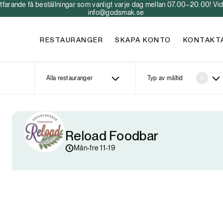
arande få beställningar som vanligt varje dag mellan 07.00–20.00! Vid 
info@godsmak.se
RESTAURANGER
SKAPA KONTO
KONTAKT
Alla restauranger
Typ av måltid
0
Reload Foodbar
Mån-fre 11-19