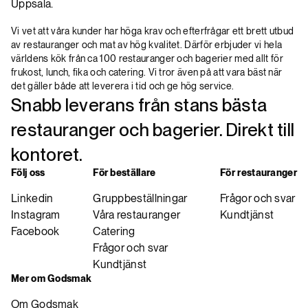
Uppsala.
Vi vet att våra kunder har höga krav och efterfrågar ett brett utbud
av restauranger och mat av hög kvalitet. Därför erbjuder vi hela
världens kök från ca 100 restauranger och bagerier med allt för
frukost, lunch, fika och catering. Vi tror även på att vara bäst när
det gäller både att leverera i tid och ge hög service.
Snabb leverans från stans bästa
restauranger och bagerier. Direkt till
kontoret.
Följ oss
För beställare
För restauranger
Linkedin
Gruppbeställningar
Frågor och svar
Instagram
Våra restauranger
Kundtjänst
Facebook
Catering
Frågor och svar
Kundtjänst
Mer om Godsmak
Om Godsmak