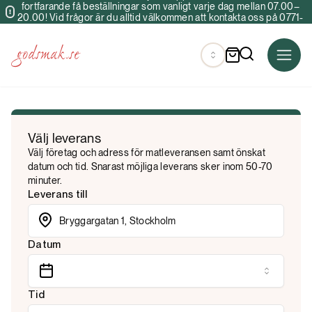
fortfarande få beställningar som vanligt varje dag mellan 07.00–
20.00! Vid frågor är du alltid välkommen att kontakta oss på 0771-
34 40 00 & info@godsmak.se
Välj leverans
Välj företag och adress för matleveransen samt önskat
datum och tid. Snarast möjliga leverans sker inom 50-70
minuter.
Leverans till
Datum
Tid