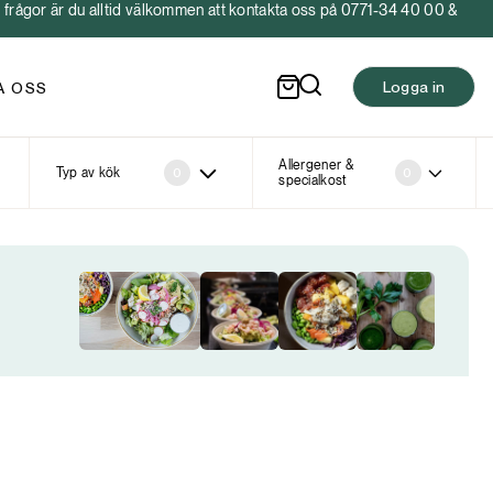
frågor är du alltid välkommen att kontakta oss på 0771-34 40 00 &
Logga in
A OSS
Allergener &
Typ av kök
0
0
specialkost