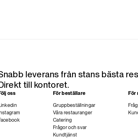
Snabb leverans från stans bästa res
Direkt till kontoret.
Följ oss
För beställare
För
Linkedin
Gruppbeställningar
Fråg
Instagram
Våra restauranger
Kund
Facebook
Catering
Frågor och svar
Kundtjänst