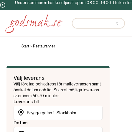
Under sommaren har kundtjänst öppet 08.00–16.00. Du kan fortf
Start >
Restauranger
Välj leverans
Välj företag och adress för matleveransen samt
önskat datum och tid. Snarast möjliga leverans
sker inom 50-70 minuter.
Leverans till
Datum