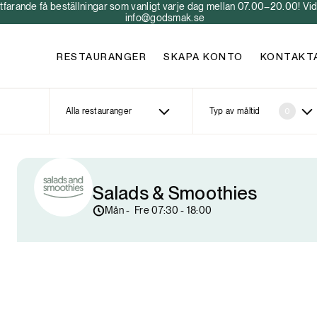
arande få beställningar som vanligt varje dag mellan 07.00–20.00! Vid 
info@godsmak.se
RESTAURANGER
SKAPA KONTO
KONTAKT
Alla restauranger
Typ av måltid
0
Salads & Smoothies
Mån -  Fre 07:30 - 18:00